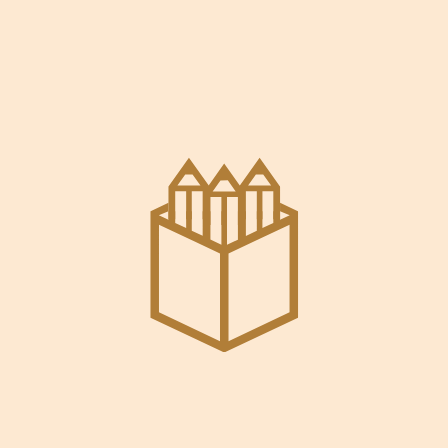
 adipiscing elit, sed do
 dolore magna aliqua. Quis
isus commodo viverra
Our
Services