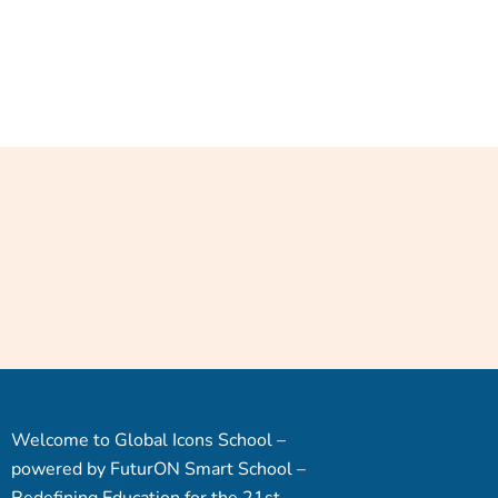
et. Curabitur vitae nunc sed
velit dignissim sodales ut
eu sem. Leo vel fringilla est
ullamcorper eget nulla
facilisi etiam dignissim.
Eget velit aliquet sagittis
id. Felis imperdiet proin
ferment.
Welcome to Global Icons School –
powered by FuturON Smart School –